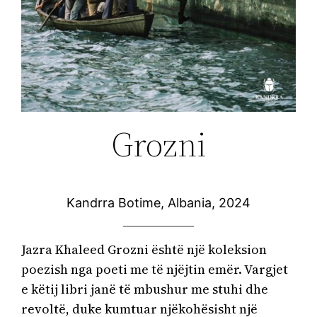
Grozni
Kandrra Botime, Albania, 2024
Jazra Khaleed Grozni është një koleksion 
poezish nga poeti me të njëjtin emër. Vargjet 
e këtij libri janë të mbushur me stuhi dhe 
revoltë, duke kumtuar njëkohësisht një 