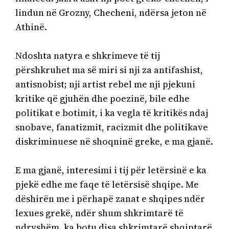
lindun në Grozny, Checheni, ndërsa jeton në 
Athinë.

Ndoshta natyra e shkrimeve të tij 
përshkruhet ma së miri si nji za antifashist, 
antisnobist; nji artist rebel me nji pjekuni 
kritike që gjuhën dhe poezinë, bile edhe 
politikat e botimit, i ka vegla të kritikës ndaj 
snobave, fanatizmit, racizmit dhe politikave 
diskriminuese në shoqninë greke, e ma gjanë.

E ma gjanë, interesimi i tij për letërsinë e ka 
pjekë edhe me faqe të letërsisë shqipe. Me 
dëshirën me i përhapë zanat e shqipes ndër 
lexues grekë, ndër shum shkrimtarë të 
ndryshëm, ka botu disa shkrimtarë shqiptarë 