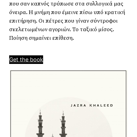
που σαν καπνός τρύπωσε στα συλλογικά μας 
όνειρα. H μνήμη που έμεινε πίσω υπό κρατική 
επιτήρηση. Οι πέτρες που γίναν σύντροφοι 
σκελετωμένων αγοριών. Το ταξικό μίσος. 
Ποίηση σημαίνει επίθεση.
Get the book