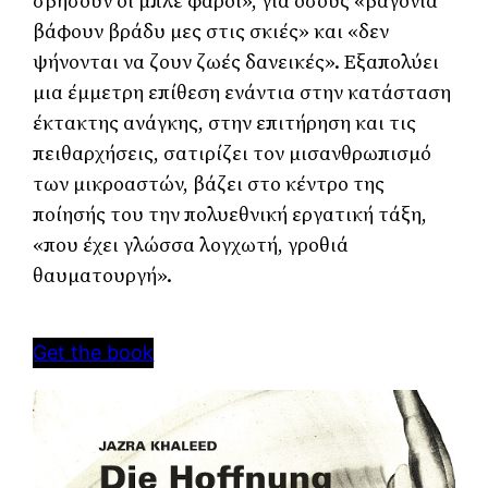
σβήσουν οι μπλε φάροι», για όσους «βαγόνια 
βάφουν βράδυ μες στις σκιές» και «δεν 
ψήνονται να ζουν ζωές δανεικές». Εξαπολύει 
μια έμμετρη επίθεση ενάντια στην κατάσταση 
έκτακτης ανάγκης, στην επιτήρηση και τις 
πειθαρχήσεις, σατιρίζει τον μισανθρωπισμό 
των μικροαστών, βάζει στο κέντρο της 
ποίησής του την πολυεθνική εργατική τάξη, 
«που έχει γλώσσα λογχωτή, γροθιά 
θαυματουργή». 
Get the book