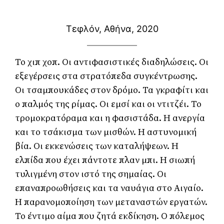
Τεφλόν, Αθήνα, 2020
Το χιπ χοπ. Οι αντιφασιστικές διαδηλώσεις. Οι 
εξεγέρσεις στα στρατόπεδα συγκέντρωσης. 
Οι τσαμπουκάδες στον δρόμο. Τα γκραφίτι και 
ο παλμός της ρίμας. Οι εμσί και οι ντιτζέι. Το 
τρομοκρατόραμα και η φασιστάδα. Η ανεργία 
και το τσάκισμα των μισθών. Η αστυνομική 
βία. Οι εκκενώσεις των καταλήψεων. Η 
ελπίδα που έχει πάντοτε πλαν μπι. Η σιωπή 
τυλιγμένη στον ιστό της σημαίας. Οι 
επαναπροωθήσεις και τα ναυάγια στο Αιγαίο. 
Η παρανομοποίηση των μεταναστών εργατών. 
Το έντιμο αίμα που ζητά εκδίκηση. Ο πόλεμος 