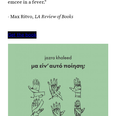
emcee in a fever." 

- Max Ritvo, 
LA Review of Books
Get the book