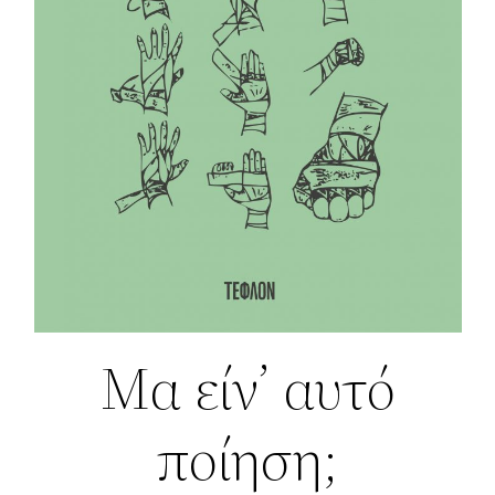
Μα είν’ αυτό
ποίηση;