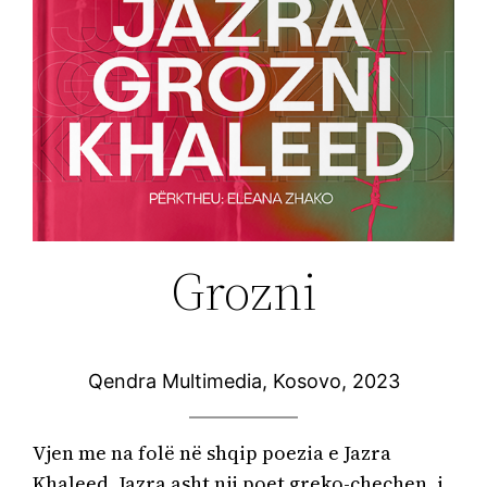
Grozni
Qendra Multimedia, Kosovo, 2023
Vjen me na folë në shqip poezia e Jazra 
Khaleed. Jazra asht nji poet greko-chechen, i 