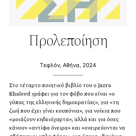
Προλεποίηση
Τεφλόν, Αθήνα, 2024
Στο τέταρτο ποιητικό βιβλίο του ο Jazra 
Khaleed γράφει για τον φόβο που είναι «ο 
γύπας της ελληνικής δημοκρατίας», για «τη 
ζωή που έχει γίνει κουπόνια», για νοίκια που 
«μοιάζουν κηδειόχαρτα», αλλά και για όσες 
κάνουν «αντίφα όνειρα» και «ονειρεύονται να 