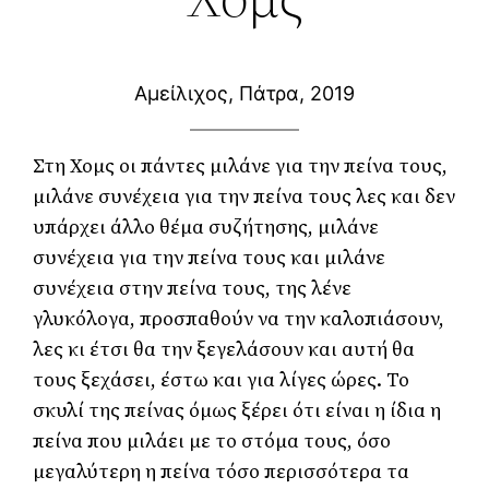
Αμείλιχος, Πάτρα, 2019
Στη Χομς οι πάντες μιλάνε για την πείνα τους, 
μιλάνε συνέχεια για την πείνα τους λες και δεν 
υπάρχει άλλο θέμα συζήτησης, μιλάνε 
συνέχεια για την πείνα τους και μιλάνε 
συνέχεια στην πείνα τους, της λένε 
γλυκόλογα, προσπαθούν να την καλοπιάσουν, 
λες κι έτσι θα την ξεγελάσουν και αυτή θα 
τους ξεχάσει, έστω και για λίγες ώρες. Το 
σκυλί της πείνας όμως ξέρει ότι είναι η ίδια η 
πείνα που μιλάει με το στόμα τους, όσο 
μεγαλύτερη η πείνα τόσο περισσότερα τα 