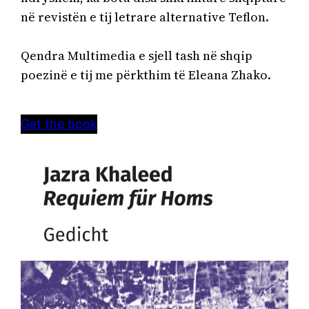
në revistën e tij letrare alternative Teflon.

Qendra Multimedia e sjell tash në shqip 
poezinë e tij me përkthim të Eleana Zhako.
Get the book