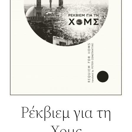
Ρέκβιεμ για τη
Χομς