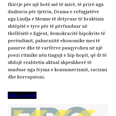
thirrje për një botë më të mirë, të prirë nga 
dashuria për tjetrin. Drama e refugjatëve 
nga Lindja e Mesme të detyruar të braktisin 
shtëpitë e tyre për të përfunduar në 
thellësitë e Egjeut, demokracitë hipokrite të 
perëndimit, pabarazitë ekonomike mes të 
pasurve dhe të varfërve pasqyrohen në një 
poezi ritmike nën tingujt e hip-hopit, që di të 
sfidojë realitetin aktual shpeshherë të 
sunduar nga fryma e konsumerizmit, racizmi 
dhe korrupsioni.
Get the book