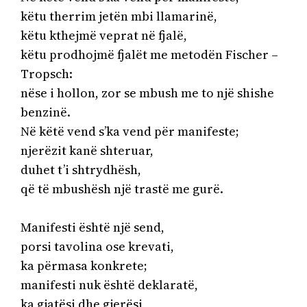
këtu therrim jetën mbi llamarinë,

këtu kthejmë veprat në fjalë,

këtu prodhojmë fjalët me metodën Fischer – 
Tropsch:

nëse i hollon, zor se mbush me to një shishe 
benzinë.

Në këtë vend s’ka vend për manifeste;

njerëzit kanë shteruar,

duhet t’i shtrydhësh,

që të mbushësh një trastë me gurë. 

Manifesti është një send,

porsi tavolina ose krevati,

ka përmasa konkrete;

manifesti nuk është deklaratë,

ka gjatësi dhe gjerësi,
