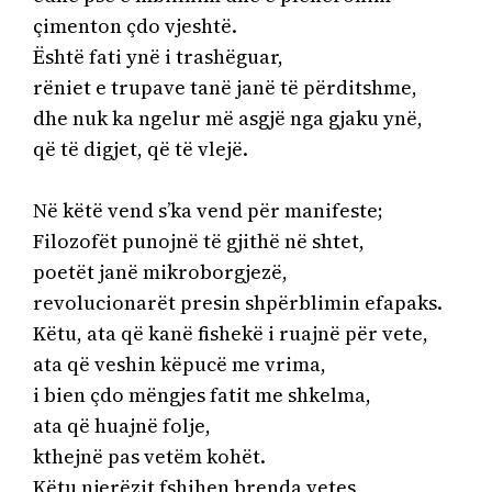
çimenton çdo vjeshtë.

Është fati ynë i trashëguar,

rëniet e trupave tanë janë të përditshme,

dhe nuk ka ngelur më asgjë nga gjaku ynë,

që të digjet, që të vlejë. 

Në këtë vend s’ka vend për manifeste;

Filozofët punojnë të gjithë në shtet,

poetët janë mikroborgjezë,

revolucionarët presin shpërblimin efapaks. 

Këtu, ata që kanë fishekë i ruajnë për vete,

ata që veshin këpucë me vrima,

i bien çdo mëngjes fatit me shkelma,

ata që huajnë folje,

kthejnë pas vetëm kohët.

Këtu njerëzit fshihen brenda vetes,
