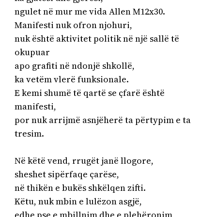
ngulet në mur me vida Allen Μ12x30.

Manifesti nuk ofron njohuri,

nuk është aktivitet politik në një sallë të 
okupuar

apo grafiti në ndonjë shkollë,

ka vetëm vlerë funksionale.

E kemi shumë të qartë se çfarë është 
manifesti,

por nuk arrijmë asnjëherë ta përtypim e ta 
tresim.

Në këtë vend, rrugët janë llogore,

sheshet sipërfaqe çarëse,

në thikën e bukës shkëlqen zifti.

Këtu, nuk mbin e lulëzon asgjë,

edhe pse e mbillnim dhe e plehëronim
