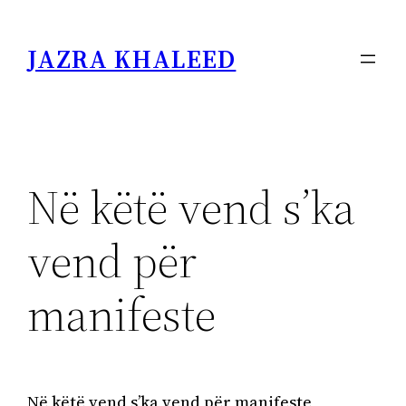
Skip
to
JAZRA KHALEED
content
Në këtë vend s’ka
vend për
manifeste
Në këtë vend s’ka vend për manifeste,
